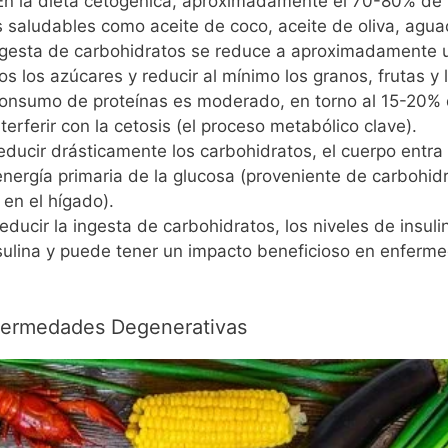
 En la dieta cetogénica, aproximadamente el 70-80% de l
s saludables como aceite de coco, aceite de oliva, agua
ngesta de carbohidratos se reduce a aproximadamente un
dos los azúcares y reducir al mínimo los granos, frutas y
 consumo de proteínas es moderado, en torno al 15-20% d
rferir con la cetosis (el proceso metabólico clave).
reducir drásticamente los carbohidratos, el cuerpo ent
ergía primaria de la glucosa (proveniente de carbohidr
en el hígado).
 reducir la ingesta de carbohidratos, los niveles de insul
insulina y puede tener un impacto beneficioso en enferm
fermedades Degenerativas