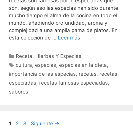
recetas son famosas por lo especiadas que
son, según eso las especias han sido durante
mucho tiempo el alma de la cocina en todo el
mundo, añadiendo profundidad, aroma y
complejidad a una amplia gama de platos. En
esta colección de …
Leer más
Categorías
Receta
,
Hierbas Y Especias
Etiquetas
cultura
,
especias
,
especias en la dieta
,
importancia de las especias
,
recetas
,
recetas
especiadas
,
recetas famosas especiadas
,
sabores
Página
Página
Página
1
2
3
Siguiente
→