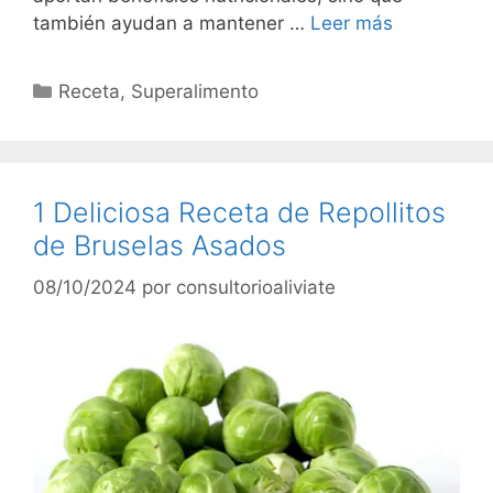
también ayudan a mantener …
Leer más
Categorías
Receta
,
Superalimento
1 Deliciosa Receta de Repollitos
de Bruselas Asados
08/10/2024
por
consultorioaliviate