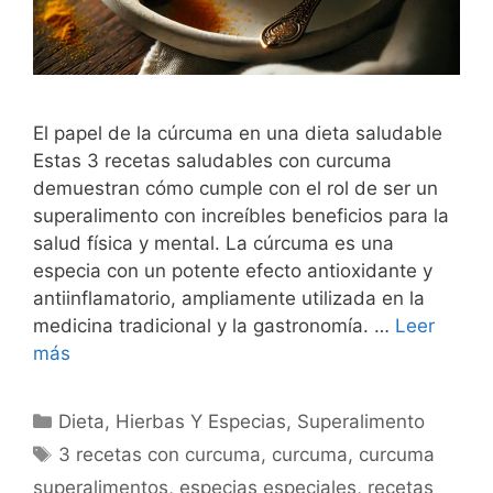
El papel de la cúrcuma en una dieta saludable
Estas 3 recetas saludables con curcuma
demuestran cómo cumple con el rol de ser un
superalimento con increíbles beneficios para la
salud física y mental. La cúrcuma es una
especia con un potente efecto antioxidante y
antiinflamatorio, ampliamente utilizada en la
medicina tradicional y la gastronomía. …
Leer
más
Categorías
Dieta
,
Hierbas Y Especias
,
Superalimento
Etiquetas
3 recetas con curcuma
,
curcuma
,
curcuma
superalimentos
,
especias especiales
,
recetas